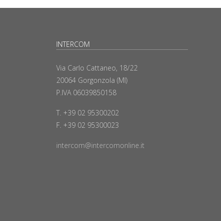
INTERCOM
Via Carlo Cattaneo, 18/22
20064 Gorgonzola (MI)
P.IVA 06039850158
T. +39 02 95300202
F. +39 02 95300023
intercom@intercomonline.it