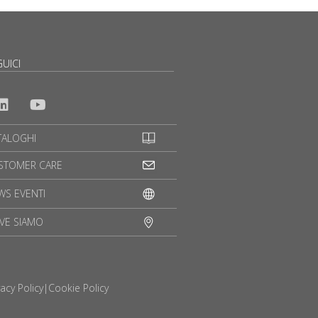
UICI
TALOGHI
STOMER CARE
WS EVENTI
VE SIAMO
vacy Policy
|
Cookie Policy