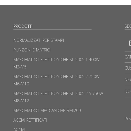
PRODOTTI
SEG
NORMALIZZATI PER STAMPI
PUNZONI E MATRICI
CA
MASCHIATRICI ELETTRONICHE SL 2005.1 400W
M2-M5
CU
MASCHIATRICI ELETTRONICHE SL 2005.2 750W
NE
M6-M10
DO
MASCHIATRICI ELETTRONICHE SL 2005.2 S 750W
M8-M12
MASCHIATRICI MECCANICHE BMI200
Pri
ACCIAI RETTIFICATI
ACCIAI