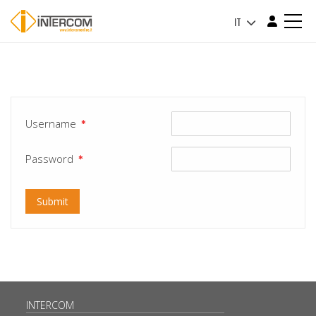
IT
Username
✱
Password
✱
INTERCOM