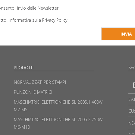
nsento l’invio delle Newsletter
tto l'informativa sulla
Privacy Policy
PRODOTTI
SEG
NORMALIZZATI PER STAMPI
PUNZONI E MATRICI
CA
MASCHIATRICI ELETTRONICHE SL 2005.1 400W
M2-M5
CU
MASCHIATRICI ELETTRONICHE SL 2005.2 750W
NE
M6-M10