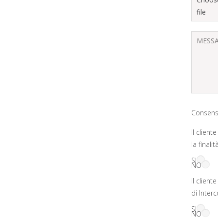
Consens
Il clien
la final
SI
NO
Il clien
di Inter
SI
NO