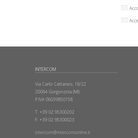
Acco
Acce
INTERCOM
Via Carlo Cattaneo, 18/22
20064 Gorgonzola (MI)
P.IVA 06039850158
T. +39 02 95300202
F. +39 02 95300023
intercom@intercomonline.it