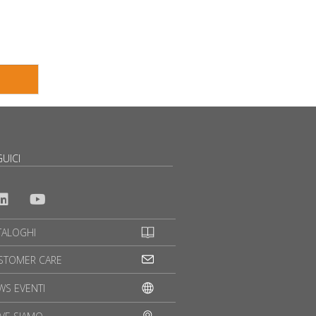
UICI
TALOGHI
STOMER CARE
WS EVENTI