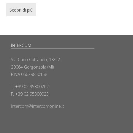
Scopri di più
INTERCOM
Via Carlo Cattaneo, 18/22
20064 Gorgonzola (MI)
P.IVA 06039850158
T. +39 02 95300202
F. +39 02 95300023
intercom@intercomonline.it