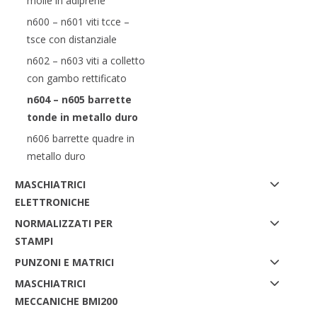
molle in adiprene
n600 – n601 viti tcce –
tsce con distanziale
n602 – n603 viti a colletto
con gambo rettificato
n604 – n605 barrette
tonde in metallo duro
n606 barrette quadre in
metallo duro
MASCHIATRICI
ELETTRONICHE
NORMALIZZATI PER
STAMPI
PUNZONI E MATRICI
MASCHIATRICI
MECCANICHE BMI200