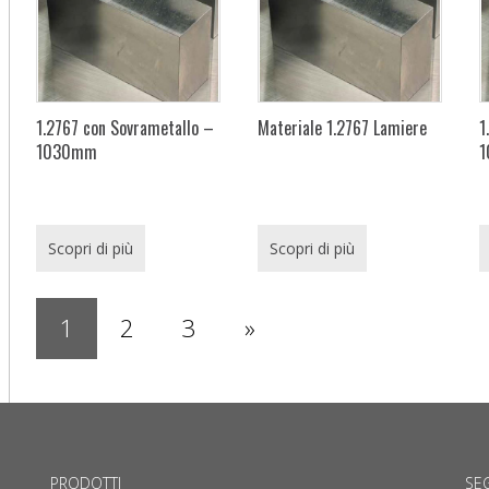
1.2767 con Sovrametallo –
Materiale 1.2767 Lamiere
1
1030mm
Scopri di più
Scopri di più
1
2
3
»
PRODOTTI
SEG