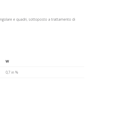
angolare e quadri, sottoposto a trattamento di
W
0,7 in %