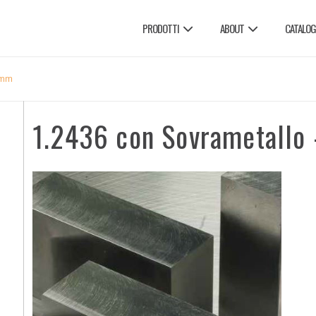
PRODOTTI
ABOUT
CATALOG
0mm
1.2436 con Sovrametall
E