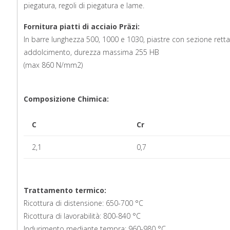
piegatura, regoli di piegatura e lame.
Fornitura piatti di acciaio Präzi:
In barre lunghezza 500, 1000 e 1030, piastre con sezione rett
addolcimento, durezza massima 255 HB
(max 860 N/mm2)
Composizione Chimica:
C
Cr
2,1
0,7
Trattamento termico:
Ricottura di distensione: 650-700 °C
Ricottura di lavorabilità: 800-840 °C
Indurimento mediante tempra: 960-980 °C