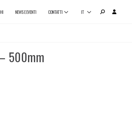
HI
NEWS E EVENTI
CONTATTI
IT
LAVORA CON NOI
o – 500mm