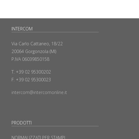
INTERCOM
Via Carlo Cattaneo, 18/22
20064 Gorgonzola (MI)
P.IVA 06039850158
T. +39 02 95300202
F. +39 02 95300023
intercom@intercomonline.it
PRODOTTI
NORMALIZZATI PER STAMPI