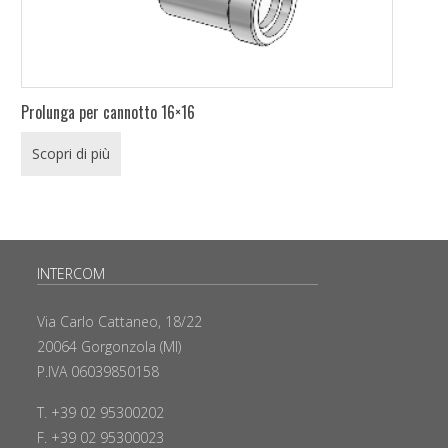
Prolunga per cannotto 16×16
Scopri di più
INTERCOM
Via Carlo Cattaneo, 18/22
20064 Gorgonzola (MI)
P.IVA 06039850158
T. +39 02 95300202
F. +39 02 95300023