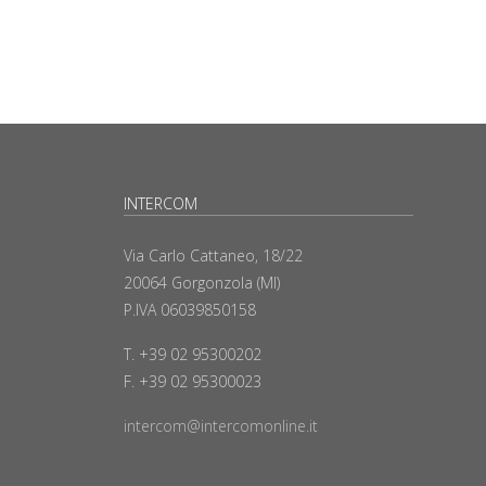
INTERCOM
Via Carlo Cattaneo, 18/22
20064 Gorgonzola (MI)
P.IVA 06039850158
T. +39 02 95300202
F. +39 02 95300023
intercom@intercomonline.it