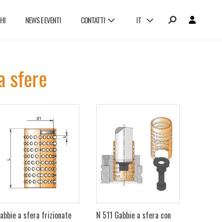
HI
NEWS E EVENTI
CONTATTI
IT
LAVORA CON NOI
a sfere
abbie a sfera frizionate
N 511 Gabbie a sfera con