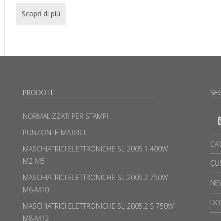
Scopri di più
PRODOTTI
SEG
NORMALIZZATI PER STAMPI
PUNZONI E MATRICI
CA
MASCHIATRICI ELETTRONICHE SL 2005.1 400W
M2-M5
CU
MASCHIATRICI ELETTRONICHE SL 2005.2 750W
NE
M6-M10
DO
MASCHIATRICI ELETTRONICHE SL 2005.2 S 750W
M8-M12