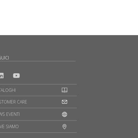
UICI
TALOGHI
STOMER CARE
WS EVENTI
VE SIAMO