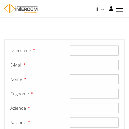
IT
Username
✱
E-Mail
✱
Nome
✱
Cognome
✱
Azienda
✱
Nazione
✱