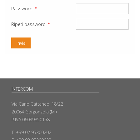
Password
✱
Ripeti password
✱
INTERCOM
Via Carlo Cattaneo, 18/22
20064 Gorgonzola (MI)
P.IVA 06039850158
T. +39 02 95300202