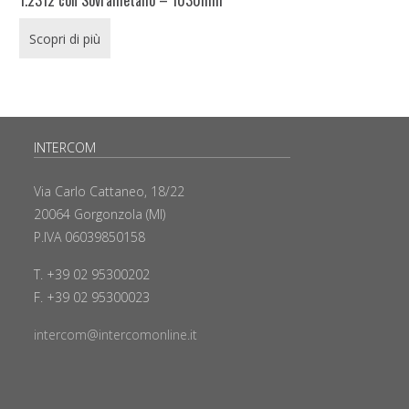
Scopri di più
INTERCOM
Via Carlo Cattaneo, 18/22
20064 Gorgonzola (MI)
P.IVA 06039850158
T. +39 02 95300202
F. +39 02 95300023
intercom@intercomonline.it