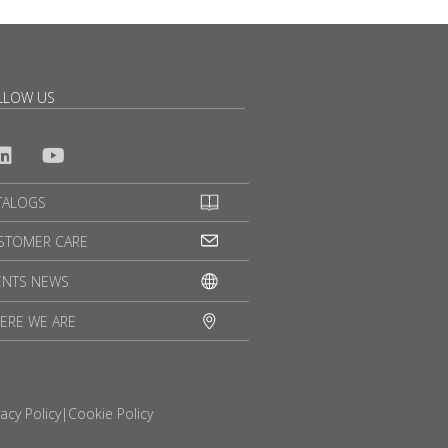
LLOW US
TALOGS
STOMER CARE
ENTS NEWS
ERE WE ARE
vacy Policy
|
Cookie Policy