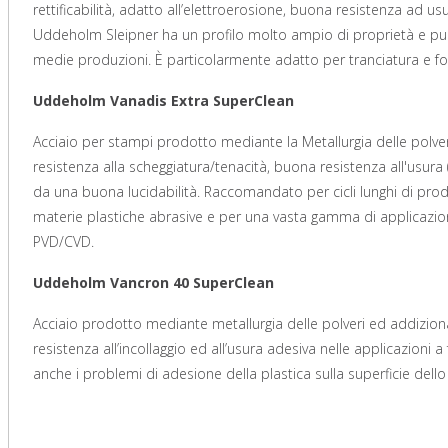
rettificabilità, adatto all’elettroerosione, buona resistenza ad u
Uddeholm Sleipner ha un profilo molto ampio di proprietà e può e
medie produzioni. È particolarmente adatto per tranciatura e form
Uddeholm Vanadis Extra SuperClean
Acciaio per stampi prodotto mediante la Metallurgia delle polver
resistenza alla scheggiatura/tenacità, buona resistenza all'usura
da una buona lucidabilità. Raccomandato per cicli lunghi di pro
materie plastiche abrasive e per una vasta gamma di applicazion
PVD/CVD.
Uddeholm Vancron 40 SuperClean
Acciaio prodotto mediante metallurgia delle polveri ed addizion
resistenza all’incollaggio ed all’usura adesiva nelle applicazioni a
anche i problemi di adesione della plastica sulla superficie dell