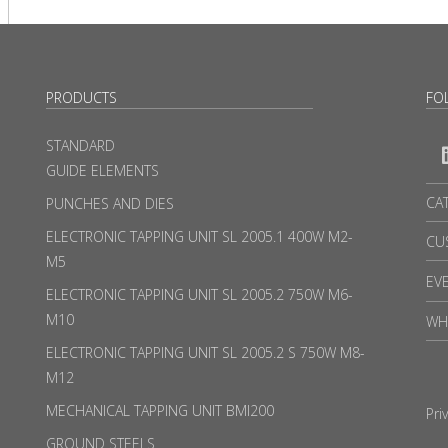
PRODUCTS
FO
STANDARD
GUIDE ELEMENTS
CA
PUNCHES AND DIES
ELECTRONIC TAPPING UNIT SL 2005.1 400W M2-
CU
M5
EV
ELECTRONIC TAPPING UNIT SL 2005.2 750W M6-
M10
WH
ELECTRONIC TAPPING UNIT SL 2005.2 S 750W M8-
M12
MECHANICAL TAPPING UNIT BMI200
Pri
GROUND STEELS