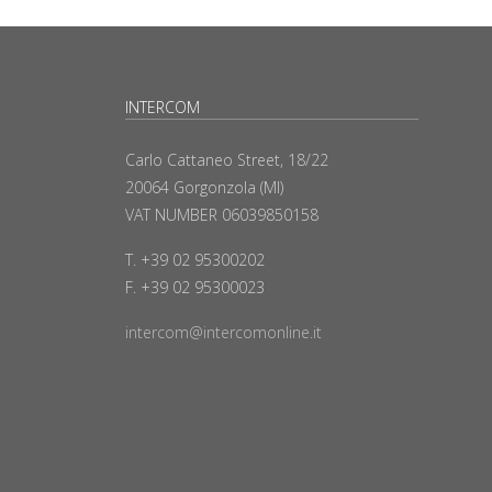
INTERCOM
Carlo Cattaneo Street, 18/22
20064 Gorgonzola (MI)
VAT NUMBER 06039850158
T. +39 02 95300202
F. +39 02 95300023
intercom@intercomonline.it