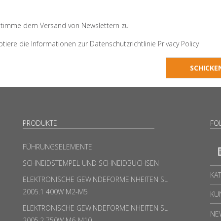
 stimme dem Versand von Newslettern zu
ptiere die Informationen zur Datenschutzrichtlinie
Privacy Policy
PRODUKTE
FO
FÜHRUNGSELEMENTE
SCHNEIDSTEMPEL UND SCHNEIDBUCHSEN
KA
ELEKTRONISCHE GEWINDEFORMEINHEITEN SL
2005.1 400W M2-M5
KU
ELEKTRONISCHE GEWINDEFORMEINHEITEN SL
NE
2005.2 750W M6-M10