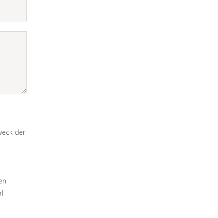
weck der
en
rl