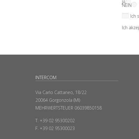
JA
NEIN
Ich
Ich akze
INTERCOM
Via Carlo Cattaneo, 18/22
20064 Gorgonzola (MI)
MEHRWERTSTEUER 06039850158
T. +39 02 95300202
F. +39 02 95300023