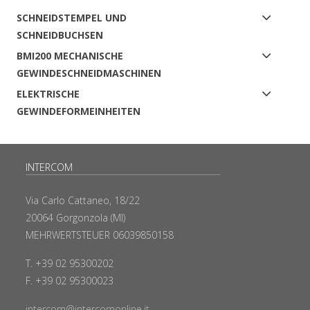
SCHNEIDSTEMPEL UND
SCHNEIDBUCHSEN
BMI200 MECHANISCHE
GEWINDESCHNEIDMASCHINEN
ELEKTRISCHE
GEWINDEFORMEINHEITEN
INTERCOM
Via Carlo Cattaneo, 18/22
20064 Gorgonzola (MI)
MEHRWERTSTEUER 06039850158
T. +39 02 95300202
F. +39 02 95300023
intercom@intercomonline.it