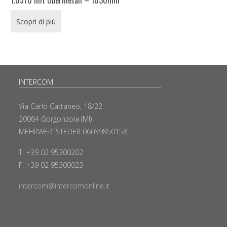
Scopri di più
INTERCOM
Via Carlo Cattaneo, 18/22
20064 Gorgonzola (MI)
MEHRWERTSTEUER 06039850158
T. +39 02 95300202
F. +39 02 95300023
intercom@intercomonline.it