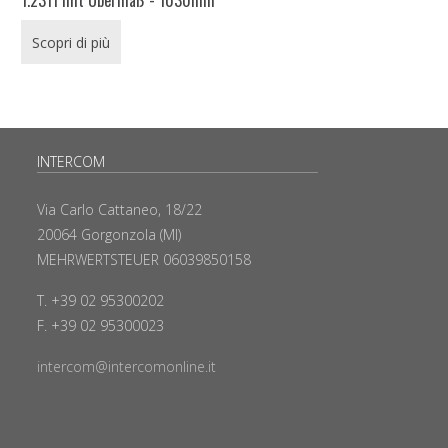
Scopri di più
INTERCOM
Via Carlo Cattaneo, 18/22
20064 Gorgonzola (MI)
MEHRWERTSTEUER 06039850158
T. +39 02 95300202
F. +39 02 95300023
intercom@intercomonline.it