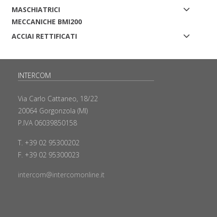
MASCHIATRICI
MECCANICHE BMI200
ACCIAI RETTIFICATI
INTERCOM
Via Carlo Cattaneo, 18/22
20064 Gorgonzola (MI)
P.IVA 06039850158
T. +39 02 95300202
F. +39 02 95300023
intercom@intercomonline.it