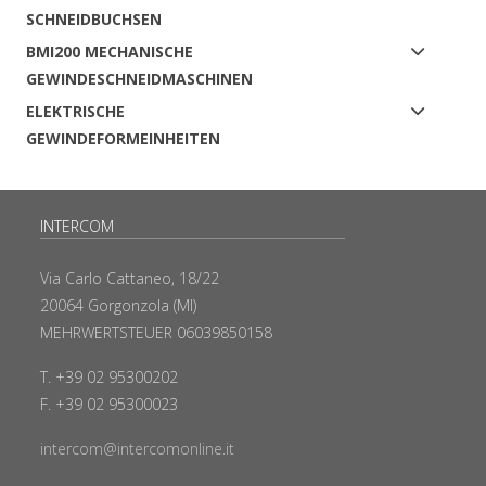
SCHNEIDBUCHSEN
BMI200 MECHANISCHE
GEWINDESCHNEIDMASCHINEN
ELEKTRISCHE
GEWINDEFORMEINHEITEN
INTERCOM
Via Carlo Cattaneo, 18/22
20064 Gorgonzola (MI)
MEHRWERTSTEUER 06039850158
T. +39 02 95300202
F. +39 02 95300023
intercom@intercomonline.it