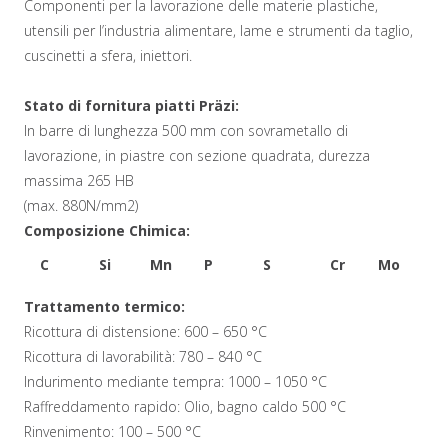
Componenti per la lavorazione delle materie plastiche,
utensili per l’industria alimentare, lame e strumenti da taglio,
cuscinetti a sfera, iniettori.
Stato di fornitura piatti Präzi:
In barre di lunghezza 500 mm con sovrametallo di
lavorazione, in piastre con sezione quadrata, durezza
massima 265 HB
(max. 880N/mm2)
Composizione Chimica:
C
Si
Mn
P
S
Cr
Mo
V
Trattamento termico:
0,95
1,0
1,0
0,04
0,015
19
1,3
0,
Ricottura di distensione: 600 – 650 °C
Ricottura di lavorabilità: 780 – 840 °C
Indurimento mediante tempra: 1000 – 1050 °C
Raffreddamento rapido: Olio, bagno caldo 500 °C
Rinvenimento: 100 – 500 °C