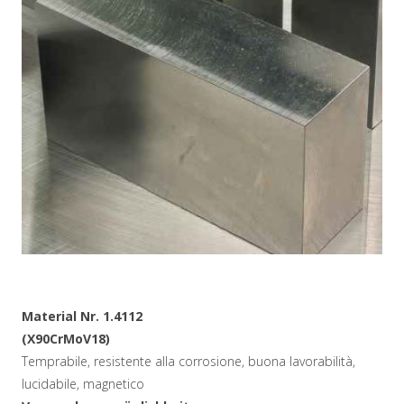
Material Nr. 1.4112
(X90CrMoV18)
Temprabile, resistente alla corrosione, buona lavorabilità,
lucidabile, magnetico