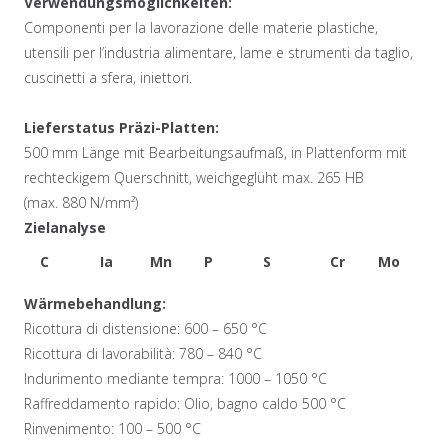
Verwendungsmöglichkeiten:
Componenti per la lavorazione delle materie plastiche,
utensili per l’industria alimentare, lame e strumenti da taglio,
cuscinetti a sfera, iniettori.
Lieferstatus Präzi-Platten:
500 mm Länge mit Bearbeitungsaufmaß, in Plattenform mit
rechteckigem Querschnitt, weichgeglüht max. 265 HB
(max. 880 N/mm²)
Zielanalyse
C
Ja
Mn
P
S
Cr
Mo
V
Wärmebehandlung:
0,95
1,0
1,0
0,04
0,015
19
1,3
0,
Ricottura di distensione: 600 – 650 °C
Ricottura di lavorabilità: 780 – 840 °C
Indurimento mediante tempra: 1000 – 1050 °C
Raffreddamento rapido: Olio, bagno caldo 500 °C
Rinvenimento: 100 – 500 °C