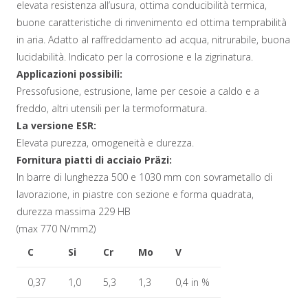
elevata resistenza all’usura, ottima conducibilità termica,
buone caratteristiche di rinvenimento ed ottima temprabilità
in aria. Adatto al raffreddamento ad acqua, nitrurabile, buona
lucidabilità. Indicato per la corrosione e la zigrinatura.
Applicazioni possibili:
Pressofusione, estrusione, lame per cesoie a caldo e a
freddo, altri utensili per la termoformatura.
La versione ESR:
Elevata purezza, omogeneità e durezza.
Fornitura piatti di acciaio Präzi:
In barre di lunghezza 500 e 1030 mm con sovrametallo di
lavorazione, in piastre con sezione e forma quadrata,
durezza massima 229 HB
(max 770 N/mm2)
C
Si
Cr
Mo
V
0,37
1,0
5,3
1,3
0,4 in %