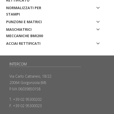
RETTIFICATO
NORMALIZZATI PER
STAMPI
PUNZONI E MATRICI
MASCHIATRICI
MECCANICHE BMI200
ACCIAI RETTIFICATI
INTERCOM
Via Carlo Cattaneo, 18/22
20064 Gorgonzola (MI)
P.IVA 06039850158
T. +39 02 95300202
F. +39 02 95300023