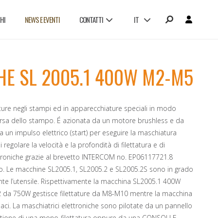
HI
NEWS E EVENTI
CONTATTI
IT
LAVORA CON NOI
HE SL 2005.1 400W M2-M5
tature negli stampi ed in apparecchiature speciali in modo
rsa dello stampo. É azionata da un motore brushless e da
a un impulso elettrico (start) per eseguire la maschiatura
olare la velocità e la profondità di filettatura e di
lettroniche grazie al brevetto INTERCOM no. EP06117721.8
nno. Le macchine SL2005.1, SL2005.2 e SL2005.2S sono in grado
te l’utensile. Rispettivamente la macchina SL2005.1 400W
.2 da 750W gestisce filettature da M8-M10 mentre la macchina
aci. La maschiatrici elettroniche sono pilotate da un pannello
tione di una mono-filettatura oppure da una CONSOLLE