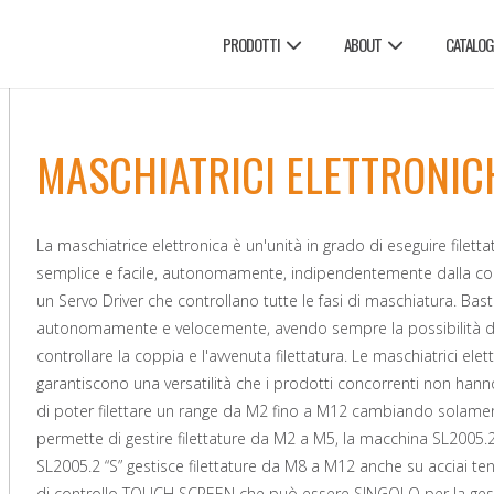
PRODOTTI
ABOUT
CATALOG
MASCHIATRICI ELETTRONIC
La maschiatrice elettronica è un'unità in grado di eseguire filet
semplice e facile, autonomamente, indipendentemente dalla co
un Servo Driver che controllano tutte le fasi di maschiatura. Bast
autonomamente e velocemente, avendo sempre la possibilità di reg
controllare la coppia e l'avvenuta filettatura. Le maschiatrici e
garantiscono una versatilità che i prodotti concorrenti non ha
di poter filettare un range da M2 fino a M12 cambiando solamen
permette di gestire filettature da M2 a M5, la macchina SL2005
SL2005.2 “S” gestisce filettature da M8 a M12 anche su acciai ten
di controllo TOUCH SCREEN che può essere SINGOLO per la ges