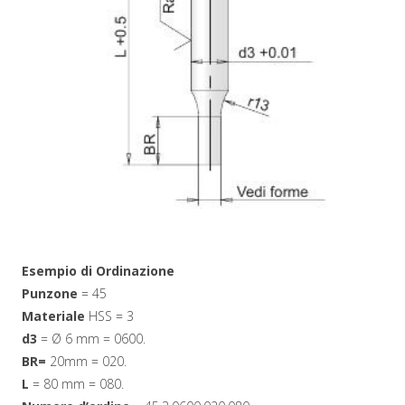
Esempio di Ordinazione
Punzone
= 45
Materiale
HSS = 3
d3
= Ø 6 mm = 0600.
BR=
20mm = 020.
L
= 80 mm = 080.