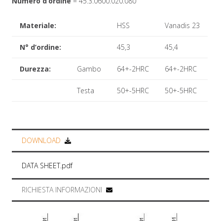
Numero d’ordine
= 45.3.0600.020.080
Materiale:
HSS
Vanadis 23
N° d’ordine:
45,3
45,4
Durezza:
Gambo
64+-2HRC
64+-2HRC
Testa
50+-5HRC
50+-5HRC
DOWNLOAD
DATA SHEET.pdf
RICHIESTA INFORMAZIONI