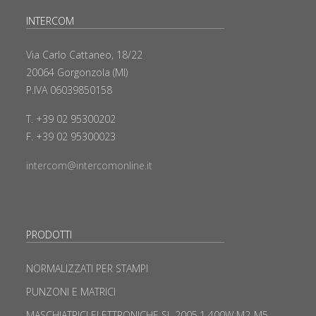
INTERCOM
Via Carlo Cattaneo, 18/22
20064 Gorgonzola (MI)
P.IVA 06039850158
T. +39 02 95300202
F. +39 02 95300023
intercom@intercomonline.it
PRODOTTI
NORMALIZZATI PER STAMPI
PUNZONI E MATRICI
MASCHIATRICI ELETTRONICHE SL 2005.1 400W M2-M5