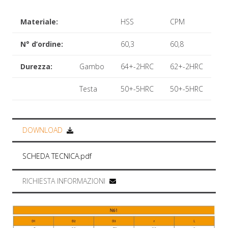
Materiale:
HSS
CPM
N° d’ordine:
60,3
60,8
Durezza:
Gambo
64+-2HRC
62+-2HRC
Testa
50+-5HRC
50+-5HRC
DOWNLOAD
SCHEDA TECNICA.pdf
RICHIESTA INFORMAZIONI