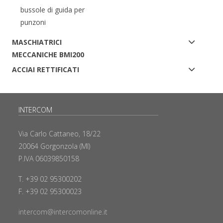
bussole di guida per
punzoni
MASCHIATRICI
MECCANICHE BMI200
ACCIAI RETTIFICATI
INTERCOM
Via Carlo Cattaneo, 18/22
20064 Gorgonzola (MI)
P.IVA 06039850158
T. +39 02 95300202
F. +39 02 95300023
intercom@intercomonline.it