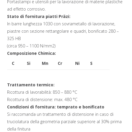
Portastampi e utensili per la lavorazione di materie plastiche
ad effetto corrosivo.
Stato di fornitura piatti Präzi:
In barre lunghezza 1030 con sovrametallo di lavorazione,
piastre con sezione rettangolare e quadri, bonificato 280 –
325 HB
(circa 950 – 1100 N/mm2)
Composizione Chimica:
C
Si
Mn
Cr
Ni
S
0,3
0,5
1,0
16,0
0,3
0,1 in %
Trattamento termico:
Ricottura di lavorabilità: 850 – 880 °C
Ricottura di distensione: max. 480 °C
Condizioni di fornitura: temprato e bonificato
Si raccomanda un trattamento di distensione in caso di
truciolatura della geometria parziale superiore al 30% prima
della finitura