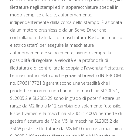
filettature negli stampi ed in apparecchiature speciali in
modo semplice e facile, autonomamente,
indipendentemente dalla corsa dello stampo. É azionata
da un motore brushless e da un Servo Driver che
controllano tutte le fasi di maschiatura. Basta un impulso
elettrico (start) per eseguire la maschiatura
autonomamente e velocemente, avendo sempre la
possibilità di regolare la velocità e la profondità di
filettatura e di controllare la coppia e l'avvenuta filettatura.
Le maschiatrici elettroniche grazie al brevetto INTERCOM
no. EP06117721.8 garantiscono una versatilità che i
prodotti concorrenti non hanno. Le macchine SL2005.1,
SL2005.2 e SL2005.2S sono in grado di poter filettare un
range da M2 fino a M12 cambiando solamente l’utensile.
Rispettivamente la macchina SL2005.1 400W permette di
gestire filettature da M2 a M5, la macchina SL2005.2 da
750W gestisce filettature da M8-M10 mentre la macchina