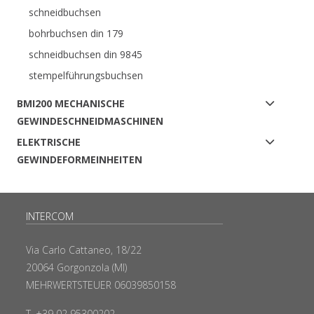
schneidbuchsen
bohrbuchsen din 179
schneidbuchsen din 9845
stempelführungsbuchsen
BMI200 MECHANISCHE
GEWINDESCHNEIDMASCHINEN
ELEKTRISCHE
GEWINDEFORMEINHEITEN
INTERCOM
Via Carlo Cattaneo, 18/22
20064 Gorgonzola (MI)
MEHRWERTSTEUER 06039850158
T. +39 02 95300202