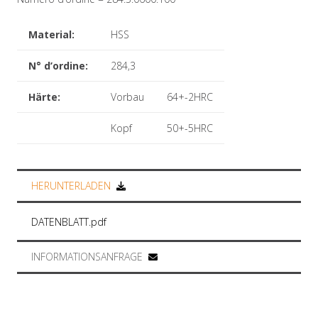
Material:
HSS
N° d’ordine:
284,3
Härte:
Vorbau
64+-2HRC
Kopf
50+-5HRC
HERUNTERLADEN
DATENBLATT.pdf
INFORMATIONSANFRAGE