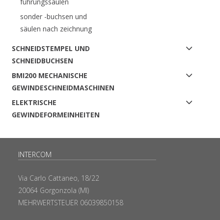
führungssäulen
sonder -buchsen und
säulen nach zeichnung
SCHNEIDSTEMPEL UND
SCHNEIDBUCHSEN
BMI200 MECHANISCHE
GEWINDESCHNEIDMASCHINEN
ELEKTRISCHE
GEWINDEFORMEINHEITEN
INTERCOM
Via Carlo Cattaneo, 18/22
20064 Gorgonzola (MI)
MEHRWERTSTEUER 06039850158