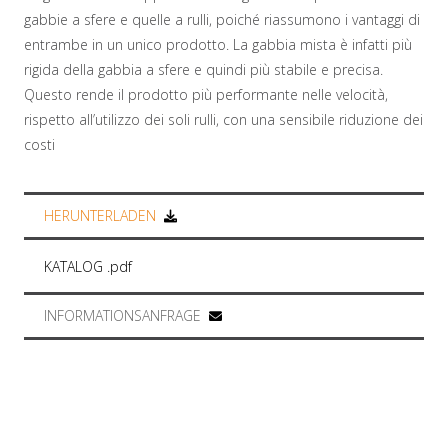
gabbie a sfere e quelle a rulli, poiché riassumono i vantaggi di
entrambe in un unico prodotto. La gabbia mista è infatti più
rigida della gabbia a sfere e quindi più stabile e precisa.
Questo rende il prodotto più performante nelle velocità,
rispetto all’utilizzo dei soli rulli, con una sensibile riduzione dei
costi
HERUNTERLADEN
KATALOG .pdf
INFORMATIONSANFRAGE