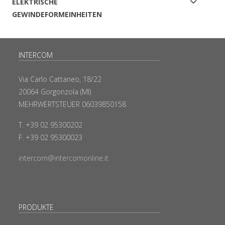
ELEKTRISCHE
GEWINDEFORMEINHEITEN
INTERCOM
Via Carlo Cattaneo, 18/22
20064 Gorgonzola (MI)
MEHRWERTSTEUER 06039850158
T. +39 02 95300202
F. +39 02 95300023
intercom@intercomonline.it
PRODUKTE