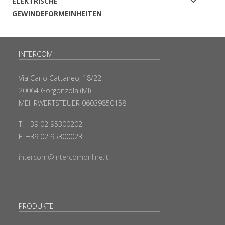
ELEKTRISCHE
GEWINDEFORMEINHEITEN
INTERCOM
Via Carlo Cattaneo, 18/22
20064 Gorgonzola (MI)
MEHRWERTSTEUER 06039850158
T. +39 02 95300202
F. +39 02 95300023
intercom@intercomonline.it
PRODUKTE