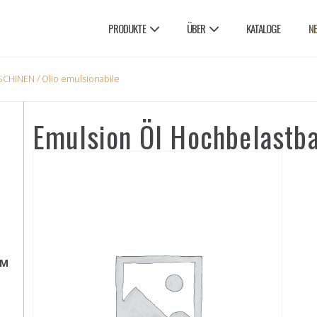
PRODUKTE
ÜBER
KATALOGE
N
SCHINEN
/ Olio emulsionabile
Emulsion Öl Hochbelastb
EM