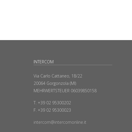
INTERCOM
Via Carlo Cattaneo, 18/22
20064 Gorgonzola (MI)
MEHRWERTSTEUER 06039850158
T. +39 02 95300202
F. +39 02 95300023
intercom@intercomonline.it