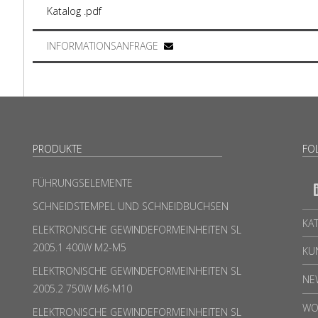
Katalog .pdf
INFORMATIONSANFRAGE
PRODUKTE
FO
FÜHRUNGSELEMENTE
SCHNEIDSTEMPEL UND SCHNEIDBUCHSEN
KA
ELEKTRONISCHE GEWINDEFORMEINHEITEN SL
2005.1 400W M2-M5
KU
ELEKTRONISCHE GEWINDEFORMEINHEITEN SL
NE
2005.2 750W M6-M10
WO
ELEKTRONISCHE GEWINDEFORMEINHEITEN SL