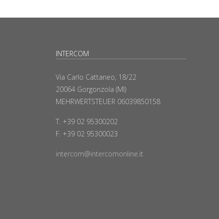
INTERCOM
Via Carlo Cattaneo, 18/22
20064 Gorgonzola (MI)
MEHRWERTSTEUER 06039850158
T. +39 02 95300202
F. +39 02 95300023
intercom@intercomonline.it