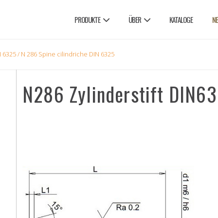
PRODUKTE
ÜBER
KATALOGE
N
N 6325
/ N 286 Spine cilindriche DIN 6325
N286 Zylinderstift DIN6