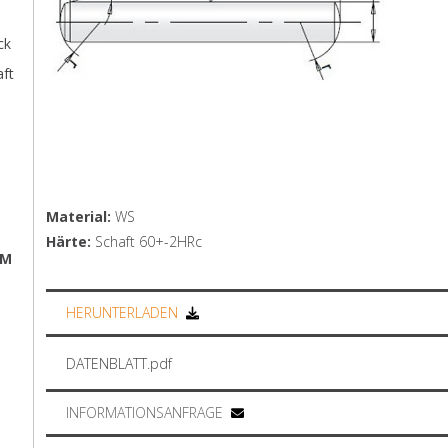
ck
aft
Material:
WS
Härte:
Schaft 60+-2HRc
EM
HERUNTERLADEN
DATENBLATT.pdf
INFORMATIONSANFRAGE