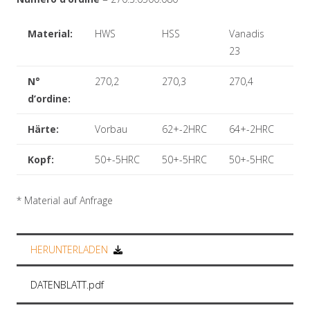
Material:
HWS
HSS
Vanadis
Ha
23
Met
N°
270,2
270,3
270,4
27
d’ordine:
Härte:
Vorbau
62+-2HRC
64+-2HRC
64
Kopf:
50+-5HRC
50+-5HRC
50+-5HRC
50
* Material auf Anfrage
HERUNTERLADEN
DATENBLATT.pdf