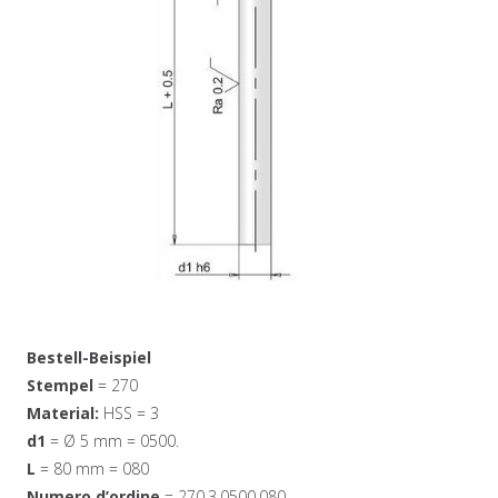
Bestell-Beispiel
Stempel
= 270
Material:
HSS = 3
d1
= Ø 5 mm = 0500.
L
= 80 mm = 080
Numero d’ordine
= 270.3.0500.080