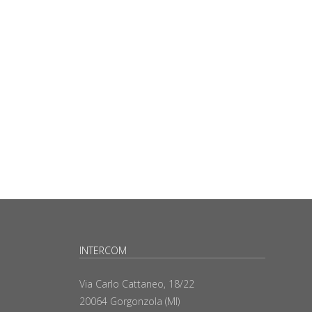
INTERCOM
Via Carlo Cattaneo, 18/22
20064 Gorgonzola (MI)