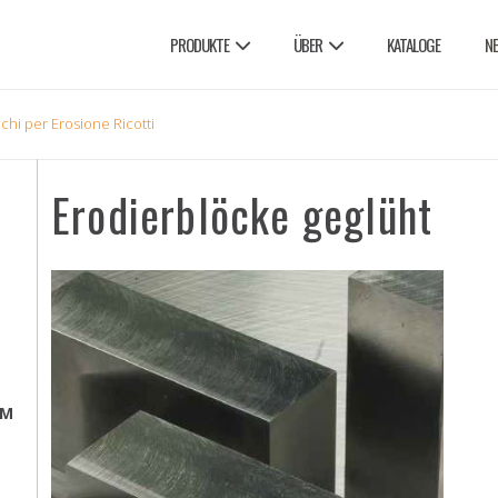
PRODUKTE
ÜBER
KATALOGE
N
chi per Erosione Ricotti
Erodierblöcke geglüht
EM