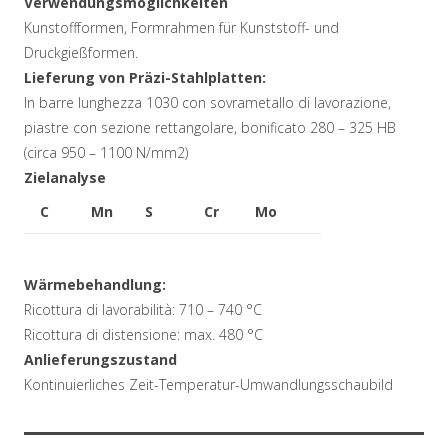
Verwendungsmöglichkeiten
Kunstoffformen, Formrahmen für Kunststoff- und
Druckgießformen.
Lieferung von Präzi-Stahlplatten:
In barre lunghezza 1030 con sovrametallo di lavorazione,
piastre con sezione rettangolare, bonificato 280 – 325 HB
(circa 950 – 1100 N/mm2)
Zielanalyse
C
Mn
S
Cr
Mo
0,4
1,5
0,07
1,9
0,2 in %
Wärmebehandlung:
Ricottura di lavorabilità: 710 – 740 °C
Ricottura di distensione: max. 480 °C
Anlieferungszustand
Kontinuierliches Zeit-Temperatur-Umwandlungsschaubild