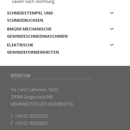
säulen nach zeichnung
SCHNEIDSTEMPEL UND
SCHNEIDBUCHSEN
BMI200 MECHANISCHE
GEWINDESCHNEIDMASCHINEN
ELEKTRISCHE
GEWINDEFORMEINHEITEN
INTERCOM
Via Carlo Cattaneo, 18/22
20064 Gorgonzola (MI)
MEHRWERTSTEUER 06039850158
T. +39 02 95300202
F. +39 02 95300023