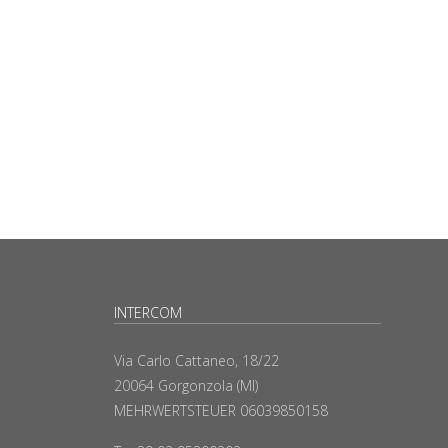
INTERCOM
Via Carlo Cattaneo, 18/22
20064 Gorgonzola (MI)
MEHRWERTSTEUER 06039850158