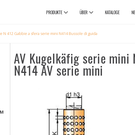
PRODUKTE
ÜBER
KATALOGE
N
e N 412 Gabbie a sfera serie mini N414 Bussole di guida
AV Kugelkäfig serie mini
N414 AV serie mini
EM