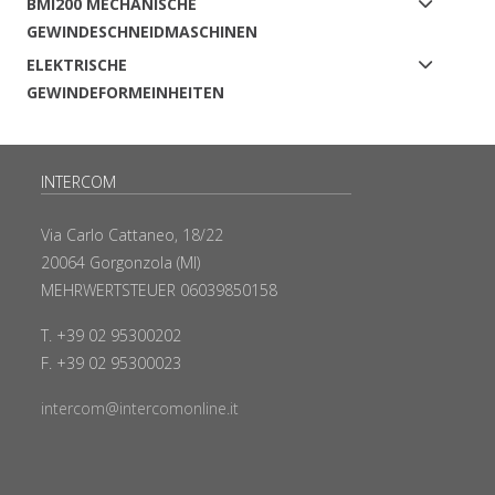
BMI200 MECHANISCHE
GEWINDESCHNEIDMASCHINEN
ELEKTRISCHE
GEWINDEFORMEINHEITEN
INTERCOM
Via Carlo Cattaneo, 18/22
20064 Gorgonzola (MI)
MEHRWERTSTEUER 06039850158
T. +39 02 95300202
F. +39 02 95300023
intercom@intercomonline.it