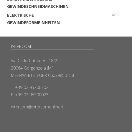
GEWINDESCHNEIDMASCHINEN
ELEKTRISCHE
GEWINDEFORMEINHEITEN
INTERCOM
Via Carlo Cattaneo, 18/22
20064 Gorgonzola (MI)
MEHRWERTSTEUER 06039850158
T. +39 02 95300202
F. +39 02 95300023
intercom@intercomonline.it