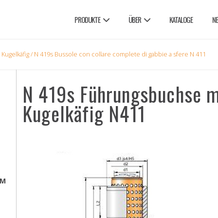
PRODUKTE
ÜBER
KATALOGE
N
Kugelkäfig
/ N 419s Bussole con collare complete di gabbie a sfere N 411
N 419s Führungsbuchse m
Kugelkäfig N411
EM