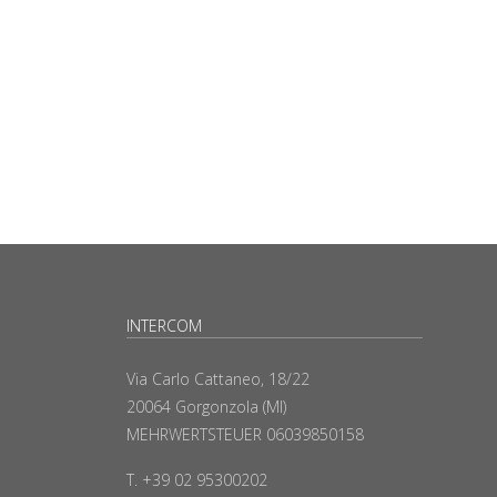
INTERCOM
Via Carlo Cattaneo, 18/22
20064 Gorgonzola (MI)
MEHRWERTSTEUER 06039850158
T. +39 02 95300202