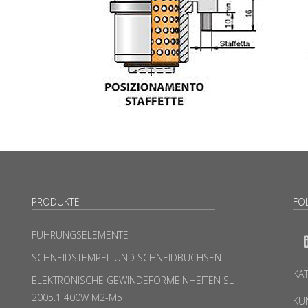
PRODUKTE
FO
FÜHRUNGSELEMENTE
SCHNEIDSTEMPEL UND SCHNEIDBUCHSEN
KA
ELEKTRONISCHE GEWINDEFORMEINHEITEN SL
2005.1 400W M2-M5
KU