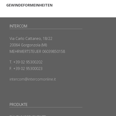
GEWINDEFORMEINHEITEN
INTERCOM
Via Carlo Cattaneo, 18/22
20064 Gorgonzola (MI)
MEHRWERTSTEUER 06039850158
T. +39 02 95300202
F. +39 02 95300023
intercom@intercomonline.it
PRODUKTE