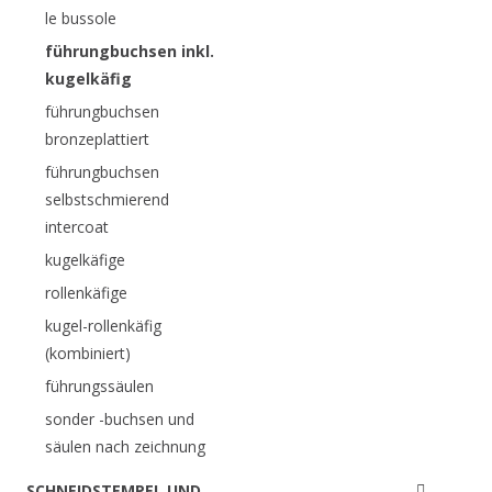
le bussole
führungbuchsen inkl.
kugelkäfig
führungbuchsen
bronzeplattiert
führungbuchsen
selbstschmierend
intercoat
kugelkäfige
rollenkäfige
kugel-rollenkäfig
(kombiniert)
führungssäulen
sonder -buchsen und
säulen nach zeichnung
SCHNEIDSTEMPEL UND