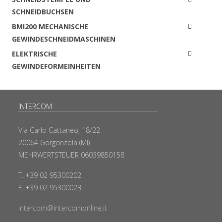
SCHNEIDBUCHSEN
BMI200 MECHANISCHE
GEWINDESCHNEIDMASCHINEN
ELEKTRISCHE
GEWINDEFORMEINHEITEN
INTERCOM
Via Carlo Cattaneo, 18/22
20064 Gorgonzola (MI)
MEHRWERTSTEUER 06039850158
T. +39 02 95300202
F. +39 02 95300023
intercom@intercomonline.it