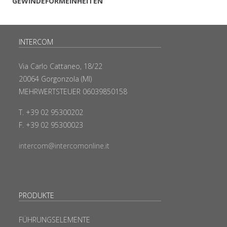
GEWINDEFORMEINHEITEN
INTERCOM
Via Carlo Cattaneo, 18/22
20064 Gorgonzola (MI)
MEHRWERTSTEUER 06039850158
T. +39 02 95300202
F. +39 02 95300023
intercom@intercomonline.it
PRODUKTE
FÜHRUNGSELEMENTE