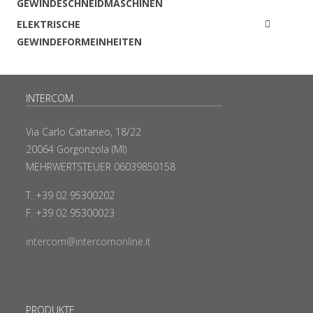
GEWINDESCHNEIDMASCHINEN
ELEKTRISCHE
GEWINDEFORMEINHEITEN
INTERCOM
Via Carlo Cattaneo, 18/22
20064 Gorgonzola (MI)
MEHRWERTSTEUER 06039850158
T. +39 02 95300202
F. +39 02 95300023
intercom@intercomonline.it
PRODUKTE