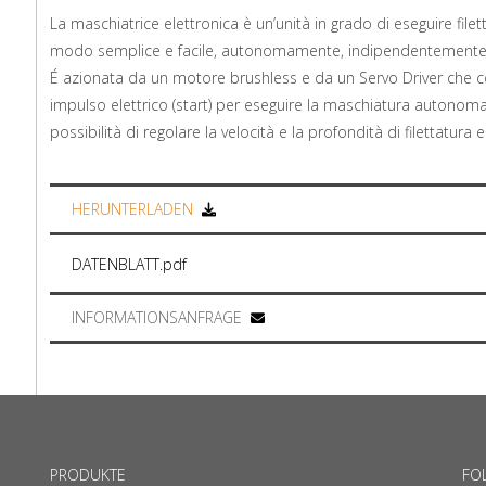
La maschiatrice elettronica è un’unità in grado di eseguire file
modo semplice e facile, autonomamente, indipendentemente 
É azionata da un motore brushless e da un Servo Driver che co
impulso elettrico (start) per eseguire la maschiatura auton
possibilità di regolare la velocità e la profondità di filettatura e
HERUNTERLADEN
DATENBLATT.pdf
INFORMATIONSANFRAGE
PRODUKTE
FO