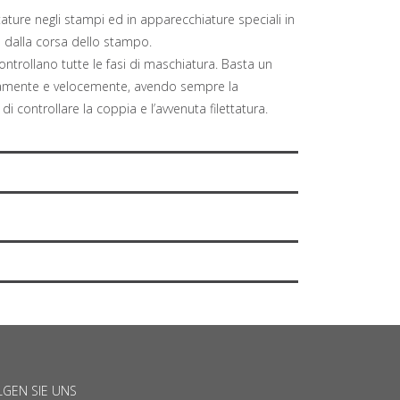
ttature negli stampi ed in apparecchiature speciali in
dalla corsa dello stampo.
ntrollano tutte le fasi di maschiatura. Basta un
omamente e velocemente, avendo sempre la
 di controllare la coppia e l’avvenuta filettatura.
LGEN SIE UNS