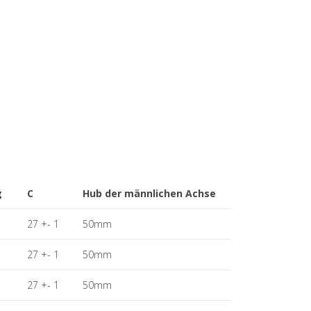
g
C
Hub der männlichen Achse
27 +- 1
50mm
27 +- 1
50mm
27 +- 1
50mm