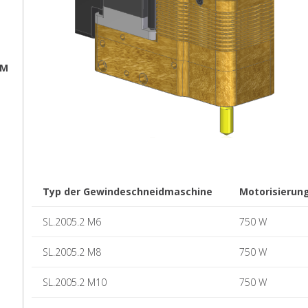
EM
Typ der Gewindeschneidmaschine
Motorisierun
SL.2005.2 M6
750 W
SL.2005.2 M8
750 W
SL.2005.2 M10
750 W