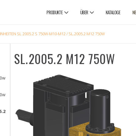
PRODUKTE
ÜBER
KATALOGE
N
HEITEN SL 2005.2 S 750W-M10-M12
/ SL.2005.2 M12 750W
SL.2005.2 M12 750W
00w
50w
5.2