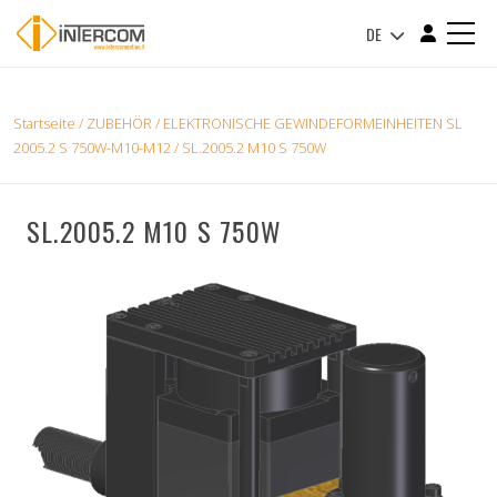
DE
Startseite
/
ZUBEHÖR
/
ELEKTRONISCHE GEWINDEFORMEINHEITEN SL
2005.2 S 750W-M10-M12
/ SL.2005.2 M10 S 750W
SL.2005.2 M10 S 750W