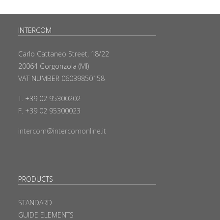
INTERCOM
Carlo Cattaneo Street, 18/22
20064 Gorgonzola (MI)
VAT NUMBER 06039850158
T. +39 02 95300202
F. +39 02 95300023
intercom@intercomonline.it
PRODUCTS
STANDARD
GUIDE ELEMENTS