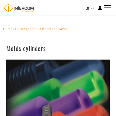
EN
Home
/
Uncategorized
/ Cilindri per stampi
Molds cylinders