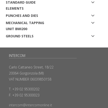
STANDARD GUIDE
ELEMENTS
PUNCHES AND DIES
MECHANICAL TAPPING
UNIT BMI200
GROUND STEELS
INTERCOM
Carlo Cattaneo Street, 18/22
20064 Gorgonzola (MI)
VAT NUMBER 06039850158
T. +39 02 95300202
F. +39 02 95300023
intercom@intercomonline.it