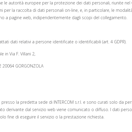
le autorità europee per la protezione dei dati personali, riunite nel Gr
per la raccolta di dati personali on-line, e, in particolare, le modalità,
gano a pagine web, indipendentemente dagli scopi del collegamento.
ti dati relativi a persone identificate o identificabili (art. 4 GDPR).
 in Via F. Villani 2,
18/22 20064 GORGONZOLA
o presso la predetta sede di INTERCOM s.r.l. e sono curati solo da pe
 derivante dal servizio web viene comunicato o diffuso. I dati personali
lo fine di eseguire il servizio o la prestazione richiesta.