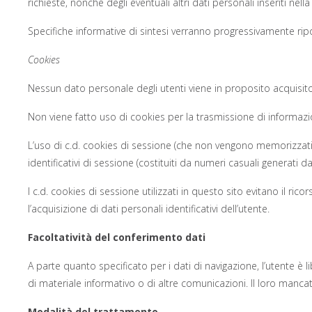
richieste, nonché degli eventuali altri dati personali inseriti nella
Specifiche informative di sintesi verranno progressivamente ripor
Cookies
Nessun dato personale degli utenti viene in proposito acquisito
Non viene fatto uso di cookies per la trasmissione di informazion
L’uso di c.d. cookies di sessione (che non vengono memorizzati
identificativi di sessione (costituiti da numeri casuali generati d
I c.d. cookies di sessione utilizzati in questo sito evitano il r
l’acquisizione di dati personali identificativi dell’utente.
Facoltatività del conferimento dati
A parte quanto specificato per i dati di navigazione, l’utente è li
di materiale informativo o di altre comunicazioni. Il loro manc
Modalità del trattamento