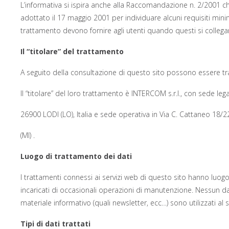
L’informativa si ispira anche alla Raccomandazione n. 2/2001 che 
adottato il 17 maggio 2001 per individuare alcuni requisiti minimi 
trattamento devono fornire agli utenti quando questi si colle
Il “titolare” del trattamento
A seguito della consultazione di questo sito possono essere tratta
Il “titolare” del loro trattamento è INTERCOM s.r.l., con sede legale
26900 LODI (LO), Italia e sede operativa in Via C. Cattaneo 
(MI) .
Luogo di trattamento dei dati
I trattamenti connessi ai servizi web di questo sito hanno luog
incaricati di occasionali operazioni di manutenzione. Nessun dato
materiale informativo (quali newsletter, ecc…) sono utilizzati al so
Tipi di dati trattati