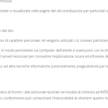
 missiva.
tate o visualizzate nelle pagine del sito predisposte per particolari ser
 dal sito.
i di carattere personale, né vengono utilizzati c.d. cookies persistenti
 in modo persistente sul computer dell’utente e svaniscono con la chi
al server) necessari per consentire l’esplorazione sicura ed efficiente de
icorso ad altre tecniche informatiche potenzialmente pregiudizievoli per
bero di fornire i dati personali riportati nei moduli di richiesta ad INTE
ato conferimento può comportare l’impossibilità di ottenere quanto ric