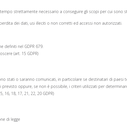
l tempo strettamente necessario a conseguire gli scopi per cui sono sta
dita dei dati, usi illeciti o non corretti ed accessi non autorizzati.
me definiti nel GDPR 679.
onoscere (art. 15 GDPR)
 sono stati o saranno comunicati, in particolare se destinatari di paesi t
previsto oppure, se non è possibile, i criteri utilizzati per determinar
 15, 16, 18, 17, 21, 22, 20 GDPR)
one di legge