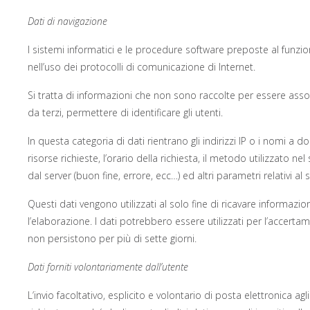
Dati di navigazione
I sistemi informatici e le procedure software preposte al funzi
nell’uso dei protocolli di comunicazione di Internet.
Si tratta di informazioni che non sono raccolte per essere asso
da terzi, permettere di identificare gli utenti.
In questa categoria di dati rientrano gli indirizzi IP o i nomi a d
risorse richieste, l’orario della richiesta, il metodo utilizzato n
dal server (buon fine, errore, ecc…) ed altri parametri relativi a
Questi dati vengono utilizzati al solo fine di ricavare informa
l’elaborazione. I dati potrebbero essere utilizzati per l’accertame
non persistono per più di sette giorni.
Dati forniti volontariamente dall’utente
L’invio facoltativo, esplicito e volontario di posta elettronica a