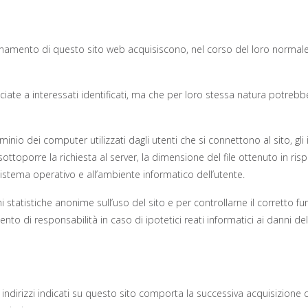
onamento di questo sito web acquisiscono, nel corso del loro normale es
ciate a interessati identificati, ma che per loro stessa natura potrebb
ominio dei computer utilizzati dagli utenti che si connettono al sito, gli
el sottoporre la richiesta al server, la dimensione del file ottenuto in r
l sistema operativo e all’ambiente informatico dell’utente.
zioni statistiche anonime sull’uso del sito e per controllarne il corr
nto di responsabilità in caso di ipotetici reati informatici ai danni del
gli indirizzi indicati su questo sito comporta la successiva acquisizione 