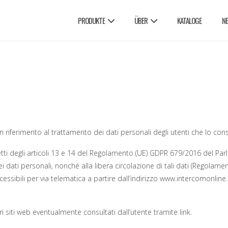
PRODUKTE
ÜBER
KATALOGE
N
n riferimento al trattamento dei dati personali degli utenti che lo con
ffetti degli articoli 13 e 14 del Regolamento (UE) GDPR 679/2016 del Pa
dati personali, nonché alla libera circolazione di tali dati (Regolamen
ssibili per via telematica a partire dall’indirizzo www.intercomonline.it
ri siti web eventualmente consultati dall’utente tramite link.