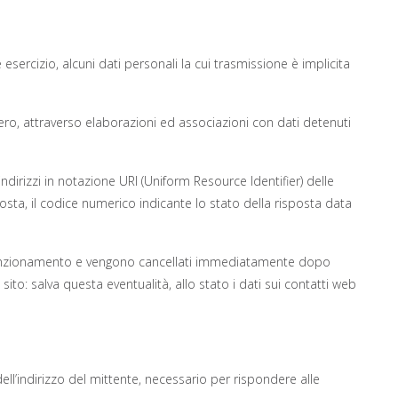
ercizio, alcuni dati personali la cui trasmissione è implicita
ero, attraverso elaborazioni ed associazioni con dati detenuti
 indirizzi in notazione URI (Uniform Resource Identifier) delle
isposta, il codice numerico indicante lo stato della risposta data
etto funzionamento e vengono cancellati immediatamente dopo
 sito: salva questa eventualità, allo stato i dati sui contatti web
dell’indirizzo del mittente, necessario per rispondere alle