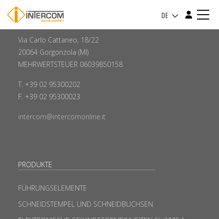
DE
INTERCOM
Via Carlo Cattaneo, 18/22
20064 Gorgonzola (MI)
MEHRWERTSTEUER 06039850158
T. +39 02 95300202
F. +39 02 95300023
intercom@intercomonline.it
PRODUKTE
FÜHRUNGSELEMENTE
SCHNEIDSTEMPEL UND SCHNEIDBUCHSEN